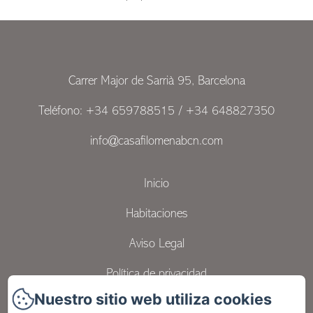
Carrer Major de Sarrià 95, Barcelona
Teléfono: +34 659788515 / +34 648827350
info@casafilomenabcn.com
Inicio
Habitaciones
Aviso Legal
Política de privacidad
Nuestro sitio web utiliza cookies
Contacto