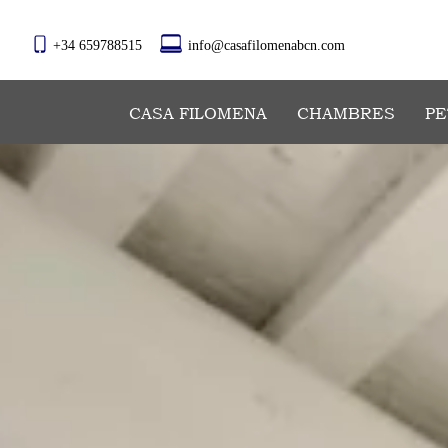
+34 659788515
info@casafilomenabcn.com
CASA FILOMENA
CHAMBRES
PE