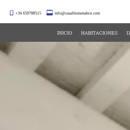
+34 659788515
info@casafilomenabcn.com
INICIO
HABITACIONES
D