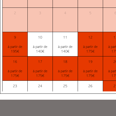
2
3
4
5
9
10
11
12
1
à partir de
à partir de
à partir de
à partir de
à par
195€
140€
140€
175€
17
16
17
18
19
2
à partir de
à partir de
à partir de
à partir de
à par
175€
175€
175€
175€
17
23
24
25
26
2
à partir de
à partir de
à partir de
à partir de
à par
160€
160€
160€
160€
16
30
31
1
2