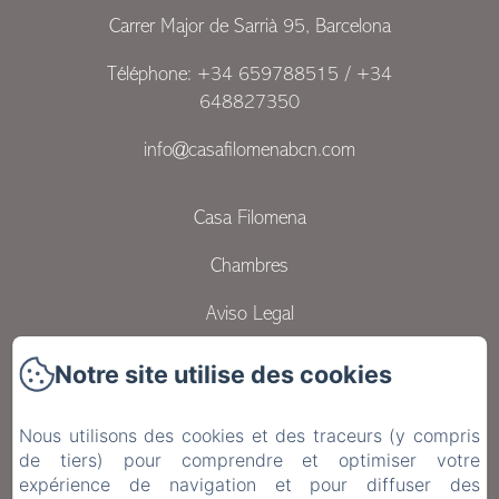
à partir de
à partir de
à partir de
à partir de
à par
Carrer Major de Sarrià 95, Barcelona
160€
175€
170€
170€
17
Téléphone: +34 659788515 / +34
648827350
info@casafilomenabcn.com
Casa Filomena
Chambres
Aviso Legal
Política de privacidad
Notre site utilise des cookies
Contact
Nous utilisons des cookies et des traceurs (y compris
de tiers) pour comprendre et optimiser votre
Política de cookies
expérience de navigation et pour diffuser des