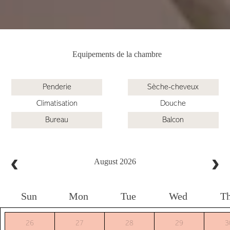
Equipements de la chambre
Penderie
Sèche-cheveux
Climatisation
Douche
Bureau
Balcon
August 2026
Sun
Mon
Tue
Wed
T
26
27
28
29
3