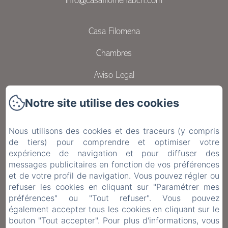
info@casafilomenabcn.com
Casa Filomena
Chambres
Aviso Legal
Política de privacidad
Notre site utilise des cookies
Contact
Nous utilisons des cookies et des traceurs (y compris
de tiers) pour comprendre et optimiser votre
Política de cookies
expérience de navigation et pour diffuser des
messages publicitaires en fonction de vos préférences
Politique de confidentialité
et de votre profil de navigation. Vous pouvez régler ou
Informations légales
refuser les cookies en cliquant sur "Paramétrer mes
préférences" ou "Tout refuser". Vous pouvez
Informations sur les cookies
également accepter tous les cookies en cliquant sur le
bouton "Tout accepter". Pour plus d'informations, vous
EN
FR
ES