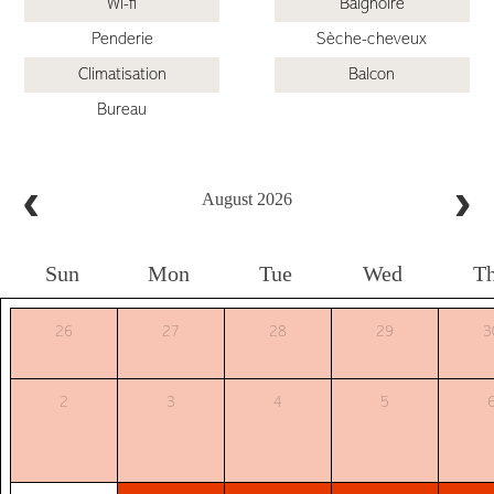
Wi-fi
Baignoire
Penderie
Sèche-cheveux
Climatisation
Balcon
Bureau
August 2026
Sun
Mon
Tue
Wed
T
26
27
28
29
3
2
3
4
5